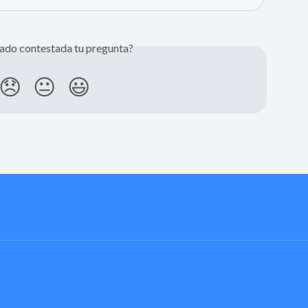
ado contestada tu pregunta?
😞
😐
😃