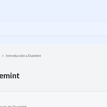
Introducción a Duemint
uemint
ravés de Duemint