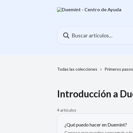
Ir al contenido principal
Buscar artículos...
Todas las colecciones
Primeros pasos
Introducción a D
4 artículos
¿Qué puedo hacer en Duemint?
Conoce que puedes conseguir a t