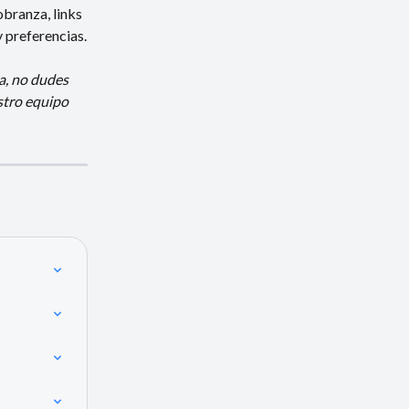
obranza, links 
y preferencias.
a, no dudes 
stro equipo 